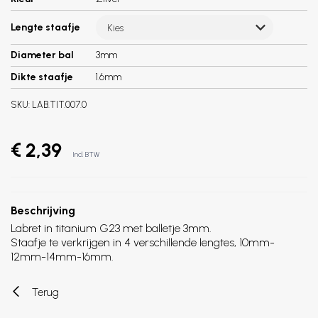
Lengte staafje
Kies
Diameter bal
3mm
Dikte staafje
1.6mm
SKU:
LAB.TIT.007.0
€ 2,39
Incl. BTW
Beschrijving
Labret in titanium G23 met balletje 3mm.
Staafje te verkrijgen in 4 verschillende lengtes, 10mm-
12mm-14mm-16mm.
Terug