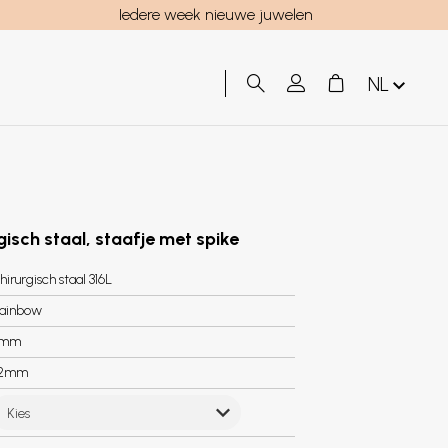
Iedere week nieuwe juwelen
NL
gisch staal, staafje met spike
hirurgisch staal 316L
ainbow
8mm
.2mm
Kies