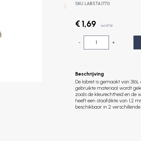
SKU:
LAB.STA.177.0
€ 1,69
Incl. BTW
-
+
Beschrijving
De labret is gemaakt van 316L 
gebruikte materiaal wordt ge
zoals de kleurechtheid en de 
heeft een staafdikte van 1,2 
beschikbaar in 2 verschillen