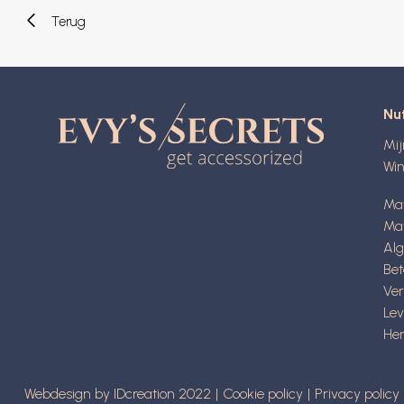
Terug
Nut
Mi
Wi
Ma
Mat
Al
Be
Ve
Lev
Her
Webdesign by IDcreation 2022
Cookie policy
Privacy policy