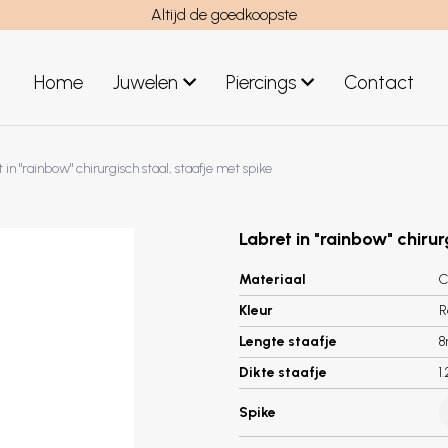
Altijd de goedkoopste
Home
Juwelen
Piercings
Contact
el
Juwelen mannen
 in "rainbow" chirurgisch staal, staafje met spike
Nieuwe juwelen
Labret in "rainbow" chirur
Materiaal
C
Kleur
R
Lengte staafje
Dikte staafje
1
Spike