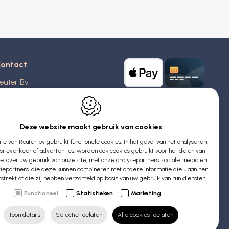
ontact
euter Bv
stridlaan 20
370
Blankenberge
elgië
Deze website maakt gebruik van cookies
e van Reuter bv gebruikt functionele cookies. In het geval van het analyseren
TW: BE 0426 727 348
iteverkeer of advertenties, worden ook cookies gebruikt voor het delen van
:
info@evyssecrets.com
ie, over uw gebruik van onze site, met onze analysepartners, sociale media en
iepartners, die deze kunnen combineren met andere informatie die u aan hen
rstrekt of die zij hebben verzameld op basis van uw gebruik van hun diensten.
Functioneel
Statistieken
Marketing
Toon details
Selectie toelaten
Alle cookies toelaten