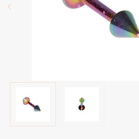
Wenkbrauw
Twister piercings
Navelpiercing
Industrial piercings
Tepelpiercing
Septum piercings
Fake piercings
Earcuff
Onderdelen en accessoires
Tunnels en plugs
Stretchers
Bioflex
Nieuwe piercings