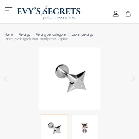
Home
Piercings
Piercing per categorie
Labret piercings
Labret in chirurgisch staal, staafje met 4 spikes