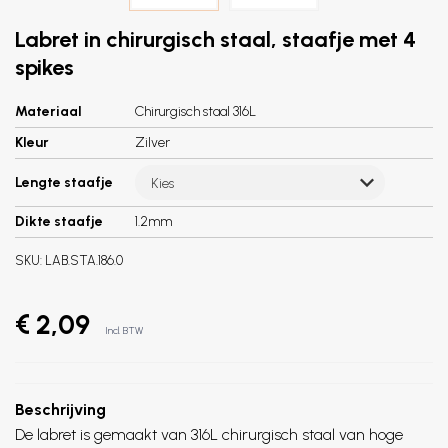
Labret in chirurgisch staal, staafje met 4
spikes
Materiaal
Chirurgisch staal 316L
Kleur
Zilver
Lengte staafje
Kies
Dikte staafje
1.2mm
SKU:
LAB.STA.186.0
€ 2,09
Incl. BTW
Beschrijving
De labret is gemaakt van 316L chirurgisch staal van hoge