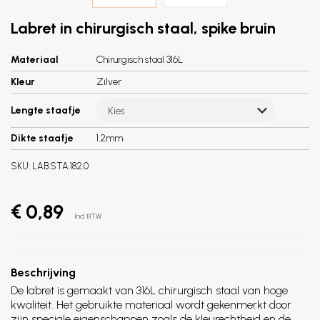
Labret in chirurgisch staal, spike bruin
Materiaal
Chirurgisch staal 316L
Kleur
Zilver
Lengte staafje
Kies
Dikte staafje
1.2mm
SKU:
LAB.STA.182.0
€ 0,89
Incl. BTW
Beschrijving
De labret is gemaakt van 316L chirurgisch staal van hoge
kwaliteit. Het gebruikte materiaal wordt gekenmerkt door
zijn speciale eigenschappen zoals de kleurechtheid en de