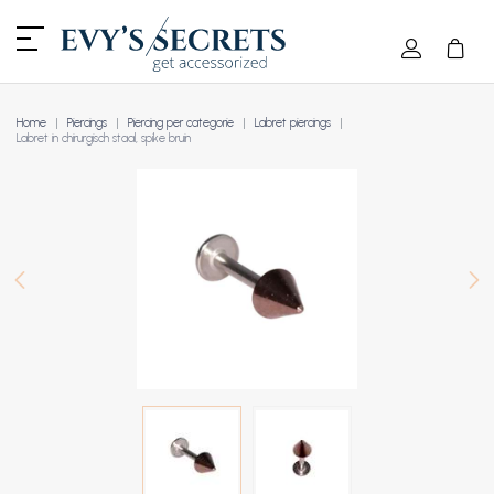
Home
Piercings
Piercing per categorie
Labret piercings
Labret in chirurgisch staal, spike bruin