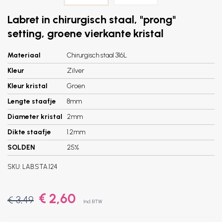
Labret in chirurgisch staal, "prong"
setting, groene vierkante kristal
Materiaal
Chirurgisch staal 316L
Kleur
Zilver
Kleur kristal
Groen
Lengte staafje
8mm
Diameter kristal
2mm
Dikte staafje
1.2mm
SOLDEN
25%
SKU:
LAB.STA.124
€ 2,60
€ 3,49
Incl. BTW