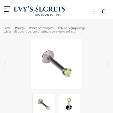
Home
Piercings
Piercing per categorie
Helix en tragus piercings
Labret in chirurgisch staal, "prong" setting, groene vierkante kristal