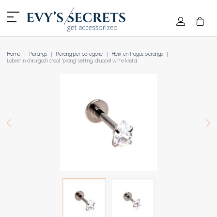
Home
Piercings
Piercing per categorie
Helix en tragus piercings
Labret in chirurgisch staal, "prong" setting, druppel witte kristal