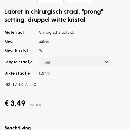
Labret in chirurgisch staal, "prong"
setting, druppel witte kristal
Materiaal
Chirurgisch staal 316L
Kleur
Zilver
Kleur kristal
Wit
Lengte staafje
Kies
Dikte staafje
1.2mm
SKU:
LAB.STA.128.0
€ 3,49
Incl. BTW
Beschrijving