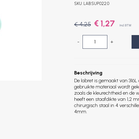
SKU:
LAB.SUP.022.0
€ 1,27
€ 4,25
Incl. BTW
-
+
Beschrijving
De labret is gemaakt van 316L 
gebruikte materiaal wordt ge
zoals de kleurechtheid en de 
heeft een staafdikte van 1,2 m
chirurgisch staal in 4 versc
4mm.