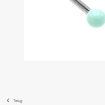
Wenkbrauw
Twister piercings
Navelpiercing
Industrial piercings
Tepelpiercing
Septum piercings
Fake piercings
Earcuff
Onderdelen en accessoires
Tunnels en plugs
Stretchers
Bioflex
Nieuwe piercings
Terug