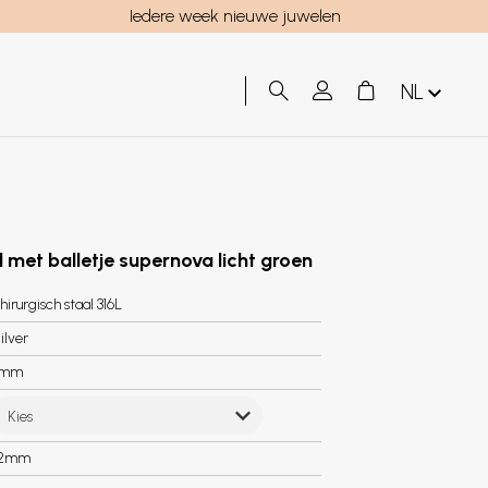
Iedere week nieuwe juwelen
NL
l met balletje supernova licht groen
hirurgisch staal 316L
ilver
8mm
Kies
.2mm