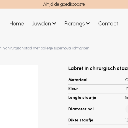
Altijd de goedkoopste
Home
Juwelen
Piercings
Contact
el
Juwelen mannen
 in chirurgisch staal met balletje supernova licht groen
Nieuwe juwelen
Labret in chirurgisch staa
Materiaal
C
Kleur
Z
Lengte staafje
Diameter bal
Dikte staafje
1