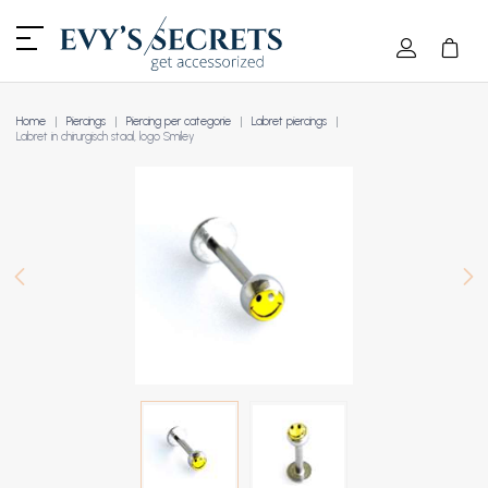
Home
Piercings
Piercing per categorie
Labret piercings
Labret in chirurgisch staal, logo Smiley