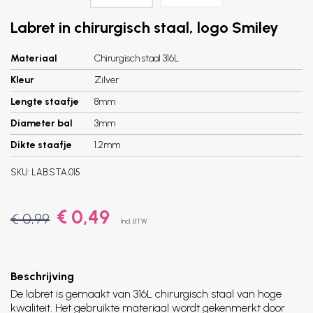
Labret in chirurgisch staal, logo Smiley
Materiaal
Chirurgisch staal 316L
Kleur
Zilver
Lengte staafje
8mm
Diameter bal
3mm
Dikte staafje
1.2mm
SKU:
LAB.STA.015
€ 0,49
€ 0,99
Incl. BTW
Beschrijving
De labret is gemaakt van 316L chirurgisch staal van hoge
kwaliteit. Het gebruikte materiaal wordt gekenmerkt door