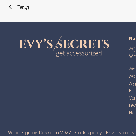
Terug
Nut
Mi
Wi
Ma
Mat
Al
Be
Ve
Lev
Her
Webdesign by IDcreation 2022
Cookie policy
Privacy policy