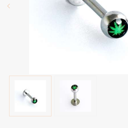
Wenkbrauw
Twister piercings
Navelpiercing
Industrial piercings
Tepelpiercing
Septum piercings
Fake piercings
Earcuff
Onderdelen en accessoires
Tunnels en plugs
Stretchers
Bioflex
Nieuwe piercings