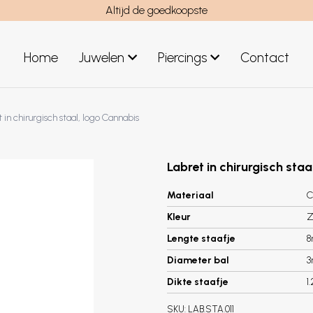
Altijd de goedkoopste
Home
Juwelen
Piercings
Contact
el
Juwelen mannen
 in chirurgisch staal, logo Cannabis
Nieuwe juwelen
Labret in chirurgisch sta
Materiaal
C
Kleur
Z
Lengte staafje
Diameter bal
Dikte staafje
1
SKU:
LAB.STA.011