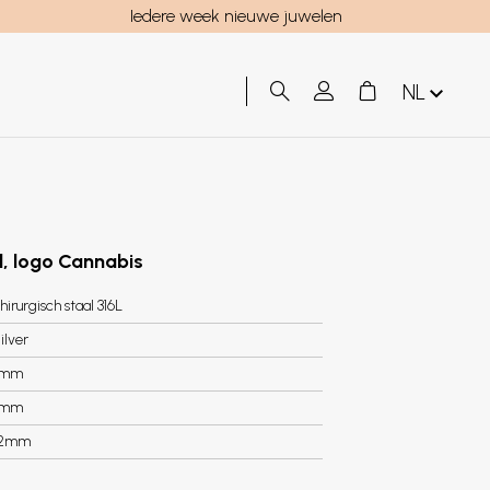
Iedere week nieuwe juwelen
NL
al, logo Cannabis
hirurgisch staal 316L
ilver
8mm
3mm
.2mm