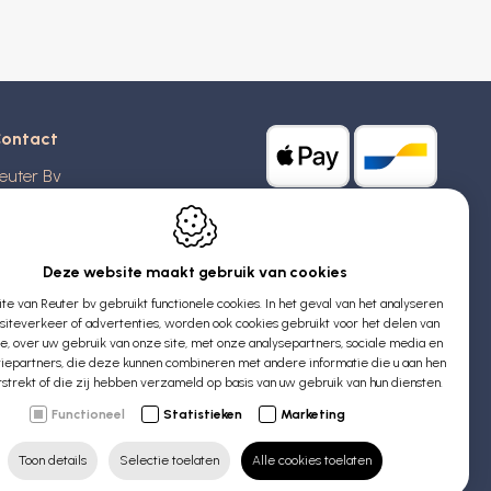
ontact
euter Bv
stridlaan 20
370
Blankenberge
elgië
Deze website maakt gebruik van cookies
e van Reuter bv gebruikt functionele cookies. In het geval van het analyseren
TW: BE 0426 727 348
iteverkeer of advertenties, worden ook cookies gebruikt voor het delen van
:
info@evyssecrets.com
ie, over uw gebruik van onze site, met onze analysepartners, sociale media en
iepartners, die deze kunnen combineren met andere informatie die u aan hen
rstrekt of die zij hebben verzameld op basis van uw gebruik van hun diensten.
Functioneel
Statistieken
Marketing
Toon details
Selectie toelaten
Alle cookies toelaten