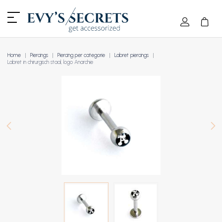
Home
Piercings
Piercing per categorie
Labret piercings
Labret in chirurgisch staal, logo Anarchie