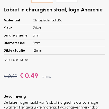
Labret in chirurgisch staal, logo Anarchie
Materiaal
Chirurgisch staal 316L
Kleur
Zilver
Lengte staafje
8mm
Diameter bal
3mm
Dikte staafje
1.2mm
SKU:
LAB.STA.016
€ 0,49
€ 0,99
Incl. BTW
Beschrijving
De labret is gemaakt van 316L chirurgisch staal van hoge
kwaliteit. Het gebruikte materiaal wordt gekenmerkt door