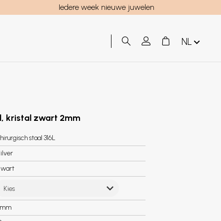
Iedere week nieuwe juwelen
NL
al, kristal zwart 2mm
hirurgisch staal 316L
ilver
wart
Kies
2mm