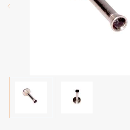
Wenkbrauw
Twister piercings
Navelpiercing
Industrial piercings
Tepelpiercing
Septum piercings
Fake piercings
Earcuff
Onderdelen en accessoires
Tunnels en plugs
Stretchers
Bioflex
Nieuwe piercings