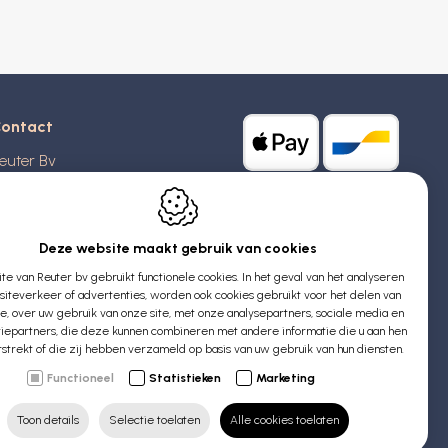
ontact
euter Bv
stridlaan 20
370
Blankenberge
elgië
Deze website maakt gebruik van cookies
e van Reuter bv gebruikt functionele cookies. In het geval van het analyseren
TW: BE 0426 727 348
iteverkeer of advertenties, worden ook cookies gebruikt voor het delen van
:
info@evyssecrets.com
ie, over uw gebruik van onze site, met onze analysepartners, sociale media en
iepartners, die deze kunnen combineren met andere informatie die u aan hen
rstrekt of die zij hebben verzameld op basis van uw gebruik van hun diensten.
Functioneel
Statistieken
Marketing
Toon details
Selectie toelaten
Alle cookies toelaten