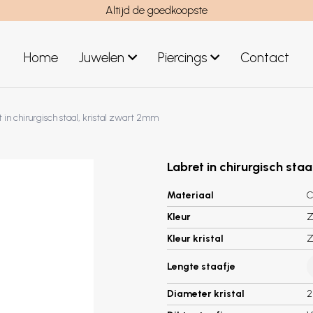
Altijd de goedkoopste
Home
Juwelen
Piercings
Contact
el
Juwelen mannen
 in chirurgisch staal, kristal zwart 2mm
Nieuwe juwelen
Labret in chirurgisch sta
Materiaal
C
Kleur
Z
Kleur kristal
Z
Lengte staafje
Diameter kristal