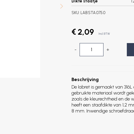
Dikte staafje
1
SKU:
LAB.STA.075.0
€ 2,09
Incl. BTW
-
+
Beschrijving
De labret is gemaakt van 316L 
gebruikte materiaal wordt ge
zoals de kleurechtheid en de 
heeft een staafdikte van 1,2
8 mm. Inwendige schroefdraad