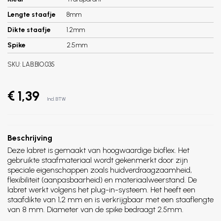
Lengte staafje
8mm
Dikte staafje
1.2mm
Spike
2.5mm
SKU:
LAB.BIO.035
€ 1,39
Incl. BTW
Beschrijving
Deze labret is gemaakt van hoogwaardige bioflex. Het
gebruikte staafmateriaal wordt gekenmerkt door zijn
speciale eigenschappen zoals huidverdraagzaamheid,
flexibiliteit (aanpasbaarheid) en materiaalweerstand. De
labret werkt volgens het plug-in-systeem. Het heeft een
staafdikte van 1,2 mm en is verkrijgbaar met een staaflengte
van 8 mm. Diameter van de spike bedraagt 2.5mm.