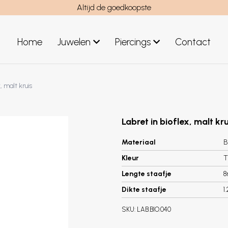
Altijd de goedkoopste
Home
Juwelen
Piercings
Contact
el
Juwelen mannen
, malt kruis
Nieuwe juwelen
Labret in bioflex, malt kru
Materiaal
B
Kleur
T
Lengte staafje
Dikte staafje
1
SKU:
LAB.BIO.040