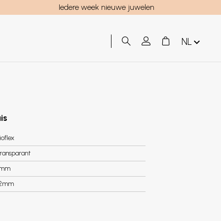
Iedere week nieuwe juwelen
NL
is
ioflex
ransparant
8mm
.2mm