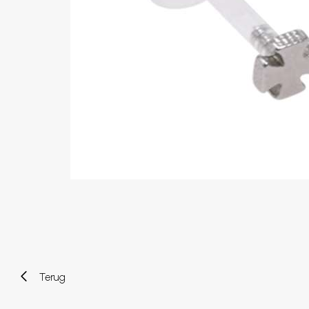
Wenkbrauw
Twister piercings
Navelpiercing
Industrial piercings
Tepelpiercing
Septum piercings
Fake piercings
Earcuff
Onderdelen en accessoires
Tunnels en plugs
Stretchers
Bioflex
Nieuwe piercings
Terug