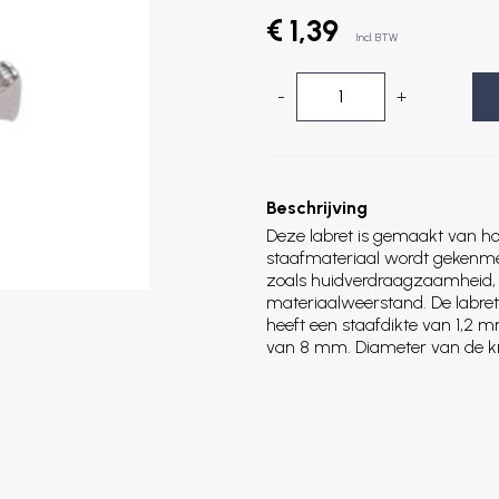
€ 1,39
Incl. BTW
-
+
Beschrijving
Deze labret is gemaakt van ho
staafmateriaal wordt gekenme
zoals huidverdraagzaamheid, fl
materiaalweerstand. De labret
heeft een staafdikte van 1,2 m
van 8 mm. Diameter van de k