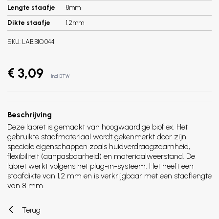
Lengte staafje
8mm
Dikte staafje
1.2mm
SKU:
LAB.BIO.044
€ 3,09
Incl. BTW
Beschrijving
Deze labret is gemaakt van hoogwaardige bioflex. Het
gebruikte staafmateriaal wordt gekenmerkt door zijn
speciale eigenschappen zoals huidverdraagzaamheid,
flexibiliteit (aanpasbaarheid) en materiaalweerstand. De
labret werkt volgens het plug-in-systeem. Het heeft een
staafdikte van 1,2 mm en is verkrijgbaar met een staaflengte
van 8 mm.
Terug