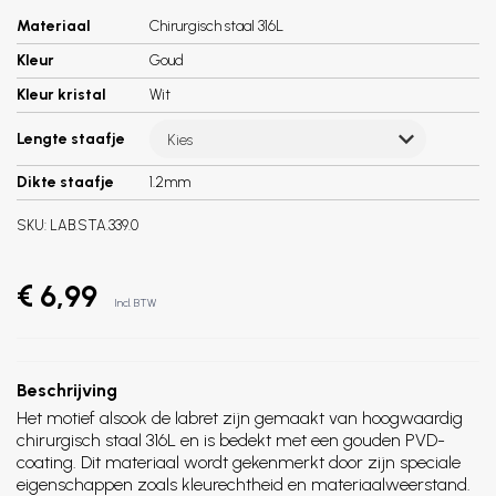
Materiaal
Chirurgisch staal 316L
Kleur
Goud
Kleur kristal
Wit
Lengte staafje
Kies
Dikte staafje
1.2mm
SKU:
LAB.STA.339.0
€ 6,99
Incl. BTW
Beschrijving
Het motief alsook de labret zijn gemaakt van hoogwaardig
chirurgisch staal 316L en is bedekt met een gouden PVD-
coating. Dit materiaal wordt gekenmerkt door zijn speciale
eigenschappen zoals kleurechtheid en materiaalweerstand.