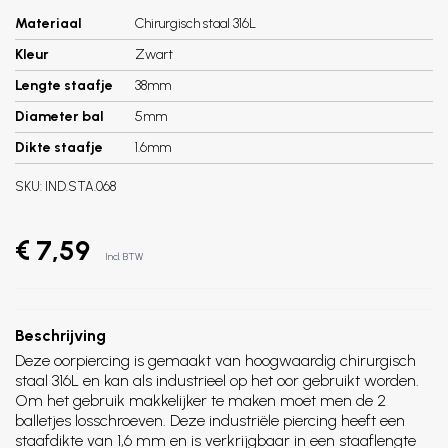
Materiaal
Chirurgisch staal 316L
Kleur
Zwart
Lengte staafje
38mm
Diameter bal
5mm
Dikte staafje
1.6mm
SKU:
IND.STA.068
€ 7,59
Incl. BTW
Beschrijving
Deze oorpiercing is gemaakt van hoogwaardig chirurgisch
staal 316L en kan als industrieel op het oor gebruikt worden.
Om het gebruik makkelijker te maken moet men de 2
balletjes losschroeven. Deze industriële piercing heeft een
staafdikte van 1,6 mm en is verkrijgbaar in een staaflengte