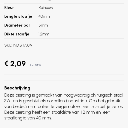
Kleur
Rainbow
Lengte staafje
40mm
Diameter bal
5mm
Dikte staafje
1.2mm
SKU:
IND.STA.019
€ 2,09
Incl. BTW
Beschrijving
Deze piercing is gemaakt van hoogwaardig chirurgisch staal
316L en is geschikt als oorbellen (industrial). Om het gebruik
van beide 5 mm ballen te vergemakkelijken, schroef je ze los.
Deze piercing heeft een staafdikte van 1,2 mm en een
staaflengte van 40 mm.