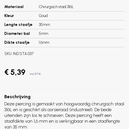
Materiaal
Chirurgisch staal 316L
Kleur
Goud
Lengte staafje
35mm
Diameter bal
5mm
Dikte staafje
1.6mm
SKU:
IND.STA.037
€ 5,39
Incl. BTW
Beschrijving
Deze piercing is gemaakt van hoogwaardig chirurgisch staal
316L en is geschikt als oorsieraad (industrieel). De beide
uiteinden zijn los te schroeven. Deze piercing heeft een
staafdikte van 1,6 mm en is verkrijgbaar in een staaflengte
van 35 mm.