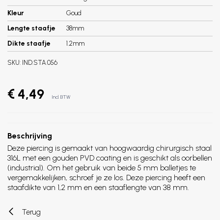
Kleur
Goud
Lengte staafje
38mm
Dikte staafje
1.2mm
SKU:
IND.STA.056
€ 4,49
Incl. BTW
Beschrijving
Deze piercing is gemaakt van hoogwaardig chirurgisch staal
316L met een gouden PVD coating en is geschikt als oorbellen
(industrial). Om het gebruik van beide 5 mm balletjes te
vergemakkelijken, schroef je ze los. Deze piercing heeft een
staafdikte van 1,2 mm en een staaflengte van 38 mm.
Terug