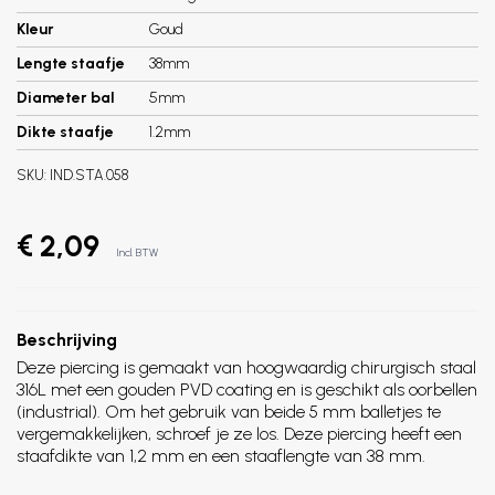
Kleur
Goud
Lengte staafje
38mm
Diameter bal
5mm
Dikte staafje
1.2mm
SKU:
IND.STA.058
€ 2,09
Incl. BTW
Beschrijving
Deze piercing is gemaakt van hoogwaardig chirurgisch staal
316L met een gouden PVD coating en is geschikt als oorbellen
(industrial). Om het gebruik van beide 5 mm balletjes te
vergemakkelijken, schroef je ze los. Deze piercing heeft een
staafdikte van 1,2 mm en een staaflengte van 38 mm.