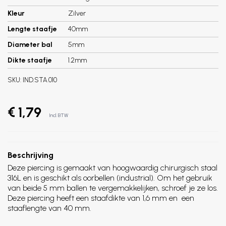
Kleur
Zilver
Lengte staafje
40mm
Diameter bal
5mm
Dikte staafje
1.2mm
SKU:
IND.STA.010
€ 1,79
Incl. BTW
Beschrijving
Deze piercing is gemaakt van hoogwaardig chirurgisch staal
316L en is geschikt als oorbellen (industrial). Om het gebruik
van beide 5 mm ballen te vergemakkelijken, schroef je ze los.
Deze piercing heeft een staafdikte van 1,6 mm en een
staaflengte van 40 mm.