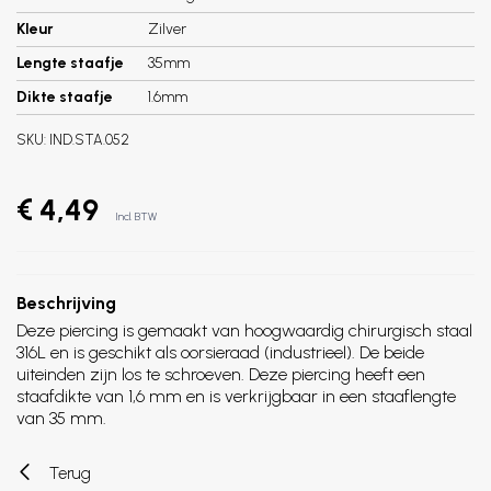
Kleur
Zilver
Lengte staafje
35mm
Dikte staafje
1.6mm
SKU:
IND.STA.052
€ 4,49
Incl. BTW
Beschrijving
Deze piercing is gemaakt van hoogwaardig chirurgisch staal
316L en is geschikt als oorsieraad (industrieel). De beide
uiteinden zijn los te schroeven. Deze piercing heeft een
staafdikte van 1,6 mm en is verkrijgbaar in een staaflengte
van 35 mm.
Terug