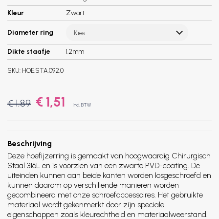
Kleur
Zwart
Diameter ring
Kies
Dikte staafje
1.2mm
SKU:
HOE.STA.092.0
€ 1,51
€ 1,89
Incl. BTW
Beschrijving
Deze hoefijzerring is gemaakt van hoogwaardig Chirurgisch
Staal 316L en is voorzien van een zwarte PVD-coating. De
uiteinden kunnen aan beide kanten worden losgeschroefd en
kunnen daarom op verschillende manieren worden
gecombineerd met onze schroefaccessoires. Het gebruikte
materiaal wordt gekenmerkt door zijn speciale
eigenschappen zoals kleurechtheid en materiaalweerstand.