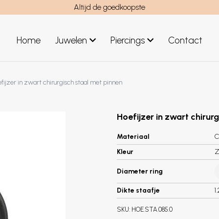
Altijd de goedkoopste
Home
Juwelen
Piercings
Contact
el
Juwelen mannen
fijzer in zwart chirurgisch staal met pinnen
Nieuwe juwelen
Hoefijzer in zwart chirur
Materiaal
C
Kleur
Z
Diameter ring
Dikte staafje
1
SKU:
HOE.STA.085.0