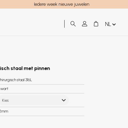
Iedere week nieuwe juwelen
NL
gisch staal met pinnen
hirurgisch staal 316L
wart
Kies
.2mm