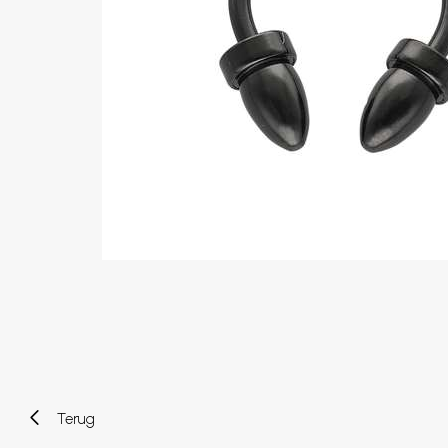
Wenkbrauw
Twister piercings
Navelpiercing
Industrial piercings
Tepelpiercing
Septum piercings
Fake piercings
Earcuff
Onderdelen en accessoires
Tunnels en plugs
Stretchers
Bioflex
Nieuwe piercings
Terug