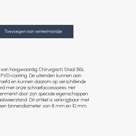
Toevoegen aan winkelmandje
 van hoogwaardig Chirurgisch Staal 316L
e PVD-coating. De uiteinden kunnen aan
roefd en kunnen daarom op verschillende
d met onze schroefaccessoires. Het
kenmerkt door zijn speciale eigenschappen
alweerstand. Dit artikel is verkrijgbaar met
n een binnendiameter van 8 mm en 10 mm.