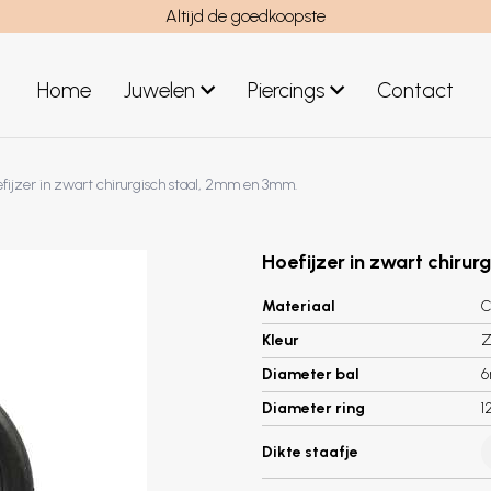
Altijd de goedkoopste
Home
Juwelen
Piercings
Contact
el
Juwelen mannen
fijzer in zwart chirurgisch staal, 2mm en 3mm.
Nieuwe juwelen
Hoefijzer in zwart chiru
Materiaal
C
Kleur
Z
Diameter bal
Diameter ring
1
Dikte staafje