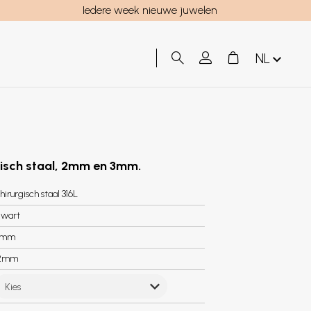
Iedere week nieuwe juwelen
NL
rgisch staal, 2mm en 3mm.
hirurgisch staal 316L
wart
6mm
2mm
Kies