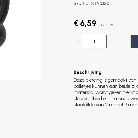
SKU:
HOE.STA.032.0
€ 6,59
Incl. BTW
-
+
Beschrijving
Deze piercing is gemaakt van 
balletjes kunnen aan beide zi
materiaal wordt gekenmerkt d
kleurechtheid en materiaalwee
staafdikte van 2 mm of 3 mm