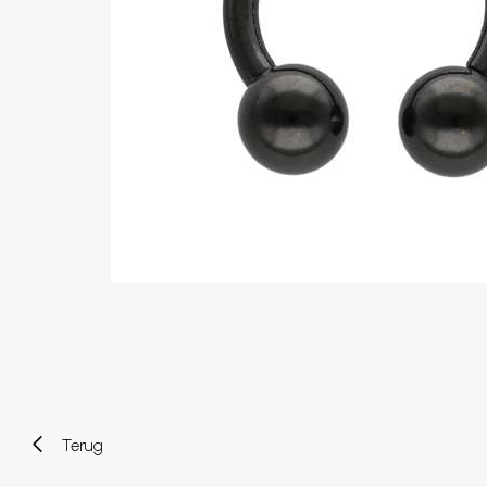
Wenkbrauw
Twister piercings
Navelpiercing
Industrial piercings
Tepelpiercing
Septum piercings
Fake piercings
Earcuff
Onderdelen en accessoires
Tunnels en plugs
Stretchers
Bioflex
Nieuwe piercings
Terug