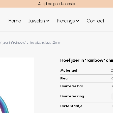
Altijd de goedkoopste
Home
Juwelen
Piercings
Contact
el
Juwelen mannen
fijzer in "rainbow" chirurgisch staal, 1.2mm
Nieuwe juwelen
Hoefijzer in "rainbow" ch
Materiaal
C
Kleur
R
Diameter bal
Diameter ring
Dikte staafje
1