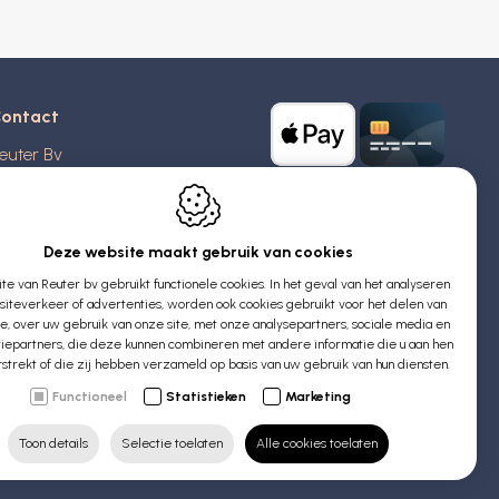
ontact
euter Bv
stridlaan 20
370
Blankenberge
elgië
Deze website maakt gebruik van cookies
e van Reuter bv gebruikt functionele cookies. In het geval van het analyseren
TW: BE 0426 727 348
iteverkeer of advertenties, worden ook cookies gebruikt voor het delen van
:
info@evyssecrets.com
ie, over uw gebruik van onze site, met onze analysepartners, sociale media en
iepartners, die deze kunnen combineren met andere informatie die u aan hen
rstrekt of die zij hebben verzameld op basis van uw gebruik van hun diensten.
Functioneel
Statistieken
Marketing
Toon details
Selectie toelaten
Alle cookies toelaten