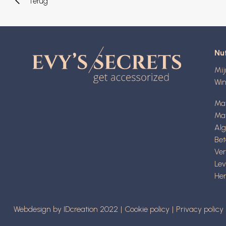
Terug
Nut
Mi
Wi
Ma
Mat
Al
Be
Ve
Lev
Her
Webdesign by IDcreation 2022
Cookie policy
Privacy policy