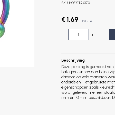
SKU:
HOE.STA.017.0
€ 1,69
Incl. BTW
-
+
Beschrijving
Deze piercing is gemaakt van 
balletjes kunnen aan beide zi
daarom op vele manieren wor
onderdelen. Het gebruikte mat
eigenschappen zoals kleurecht
wordt geleverd met een staafd
mm en 10 mm beschikbaar. Di