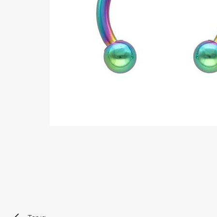
Wenkbrauw
Twister piercings
Navelpiercing
Industrial piercings
Tepelpiercing
Septum piercings
Fake piercings
Earcuff
Onderdelen en accessoires
Tunnels en plugs
Stretchers
Bioflex
Nieuwe piercings