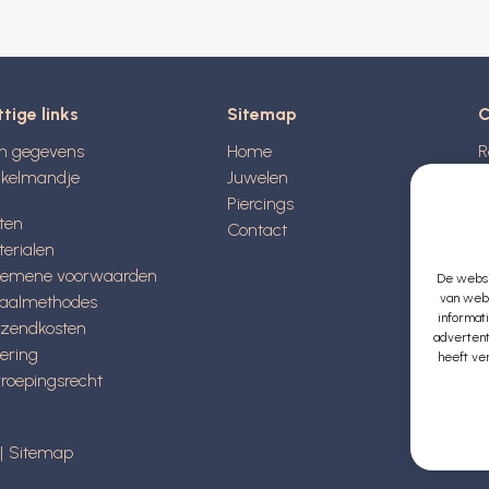
tige links
Sitemap
C
jn gegevens
Home
R
nkelmandje
Juwelen
A
Piercings
8
ten
Contact
B
erialen
gemene voorwaarden
De websit
B
van webs
taalmethodes
E
informat
rzendkosten
advertent
ering
heeft ve
roepingsrecht
Sitemap