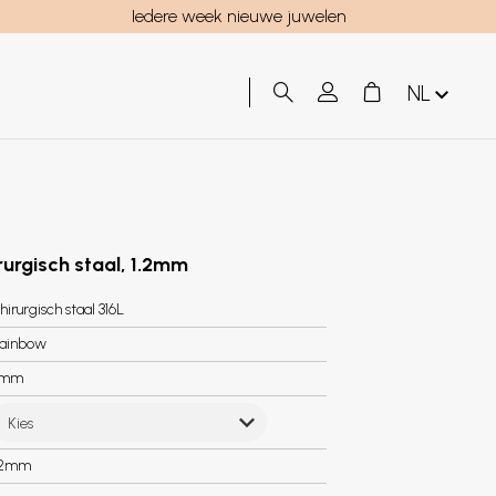
Iedere week nieuwe juwelen
NL
irurgisch staal, 1.2mm
hirurgisch staal 316L
ainbow
3mm
Kies
.2mm