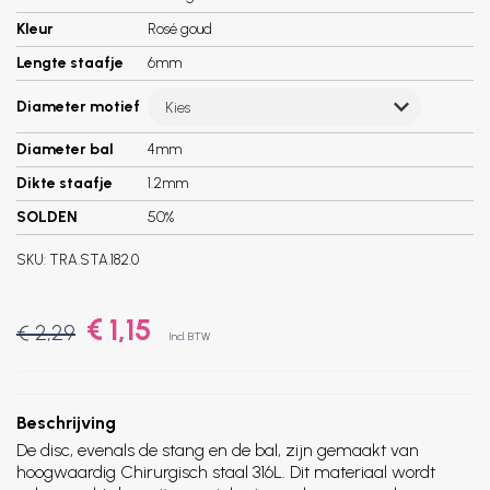
Kleur
Rosé goud
Lengte staafje
6mm
Diameter motief
Kies
Diameter bal
4mm
Dikte staafje
1.2mm
SOLDEN
50%
SKU:
TRA.STA.182.0
€ 1,15
€ 2,29
Incl. BTW
Beschrijving
De disc, evenals de stang en de bal, zijn gemaakt van
hoogwaardig Chirurgisch staal 316L. Dit materiaal wordt