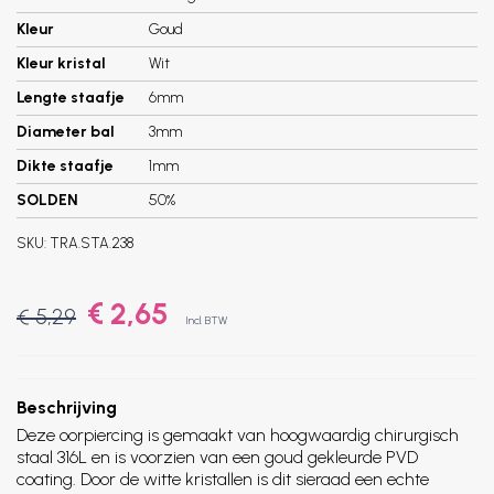
Kleur
Goud
Kleur kristal
Wit
Lengte staafje
6mm
Diameter bal
3mm
Dikte staafje
1mm
SOLDEN
50%
SKU:
TRA.STA.238
€ 2,65
€ 5,29
Incl. BTW
Beschrijving
Deze oorpiercing is gemaakt van hoogwaardig chirurgisch
staal 316L en is voorzien van een goud gekleurde PVD
coating. Door de witte kristallen is dit sieraad een echte