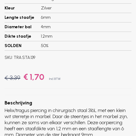
Kleur
Zilver
Lengte staafje
6mm
Diameter bal
4mm
Dikte staafje
1.2mm
SOLDEN
50%
SKU:
TRA.STA.139
€ 1,70
€ 3,39
Incl. BTW
Beschrijving
Helix/tragus piercing in chirurgisch staal 316L met een klein
wit sterretje in marbel. Daar de steentjes in het marbel zijn,
kunnen ze soms van elkaar verschillen. Deze oorpiercing
heeft een staafdikte van 1,2 mm en een staaflengte van 6
mm. Diameter van de ster bedraagt 9mm.