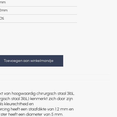
3mm
.2mm
0%
Toevoegen aan winkelmandje
t van hoogwaardig chirurgisch staal 316L.
rgisch staal 316L) kenmerkt zich door zijn
s kleurechtheid en
ercing heeft een staafdikte van 1.2 mm en
 ster heeft een diameter van 5 mm.