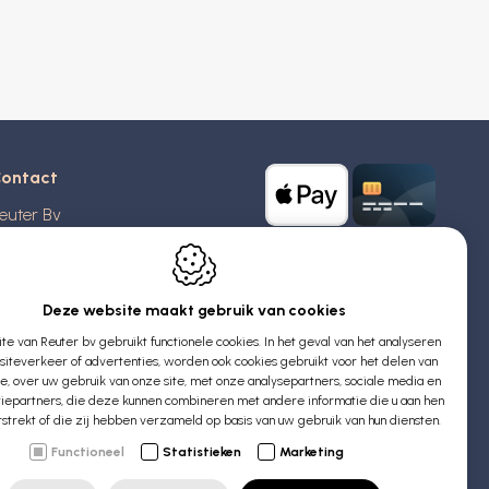
ontact
euter Bv
stridlaan 20
370
Blankenberge
elgië
Deze website maakt gebruik van cookies
e van Reuter bv gebruikt functionele cookies. In het geval van het analyseren
TW: BE 0426 727 348
iteverkeer of advertenties, worden ook cookies gebruikt voor het delen van
:
info@evyssecrets.com
ie, over uw gebruik van onze site, met onze analysepartners, sociale media en
iepartners, die deze kunnen combineren met andere informatie die u aan hen
rstrekt of die zij hebben verzameld op basis van uw gebruik van hun diensten.
Functioneel
Statistieken
Marketing