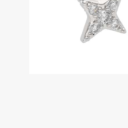
Wenkbrauw
Twister piercings
Navelpiercing
Industrial piercings
Tepelpiercing
Septum piercings
Fake piercings
Earcuff
Onderdelen en accessoires
Tunnels en plugs
Stretchers
Bioflex
Nieuwe piercings