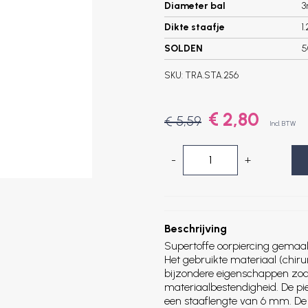
Diameter bal
Dikte staafje
1
SOLDEN
5
SKU:
TRA.STA.256
€ 2,80
€ 5,59
Incl. BTW
-
+
Beschrijving
Supertoffe oorpiercing gemaak
Het gebruikte materiaal (chiru
bijzondere eigenschappen zoal
materiaalbestendigheid. De pi
een staaflengte van 6 mm. De