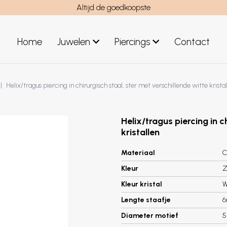
Altijd de goedkoopste
Home
Juwelen
Piercings
Contact
el
Juwelen mannen
Helix/tragus piercing in chirurgisch staal, ster met verschillende witte krista
Nieuwe juwelen
Helix/tragus piercing in c
kristallen
Materiaal
C
Kleur
Z
Kleur kristal
W
Lengte staafje
Diameter motief