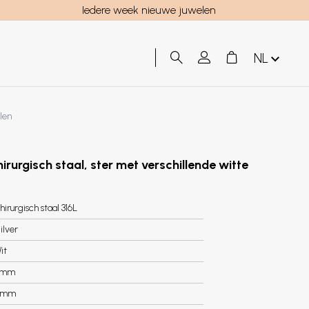
Iedere week nieuwe juwelen
NL
llen
hirurgisch staal, ster met verschillende witte
hirurgisch staal 316L
ilver
it
6mm
5mm