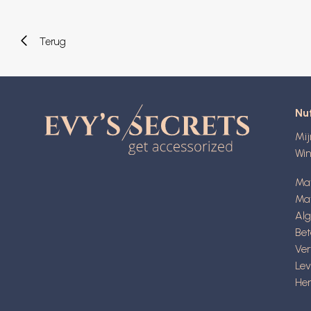
Terug
Nut
Mi
Wi
Ma
Mat
Al
Be
Ve
Lev
Her