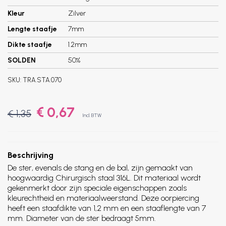
Kleur
Zilver
Lengte staafje
7mm
Dikte staafje
1.2mm
SOLDEN
50%
SKU:
TRA.STA.070
€ 0,67
€ 1,35
Incl. BTW
Beschrijving
De ster, evenals de stang en de bal, zijn gemaakt van
hoogwaardig Chirurgisch staal 316L. Dit materiaal wordt
gekenmerkt door zijn speciale eigenschappen zoals
kleurechtheid en materiaalweerstand. Deze oorpiercing
heeft een staafdikte van 1,2 mm en een staaflengte van 7
mm. Diameter van de ster bedraagt 5mm.