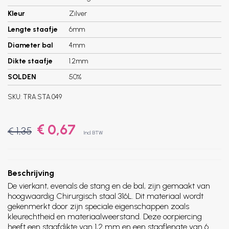
Kleur
Zilver
Lengte staafje
6mm
Diameter bal
4mm
Dikte staafje
1.2mm
SOLDEN
50%
SKU:
TRA.STA.049
€ 0,67
€ 1,35
Incl. BTW
Beschrijving
De vierkant, evenals de stang en de bal, zijn gemaakt van
hoogwaardig Chirurgisch staal 316L. Dit materiaal wordt
gekenmerkt door zijn speciale eigenschappen zoals
kleurechtheid en materiaalweerstand. Deze oorpiercing
heeft een staafdikte van 1,2 mm en een staaflengte van 6