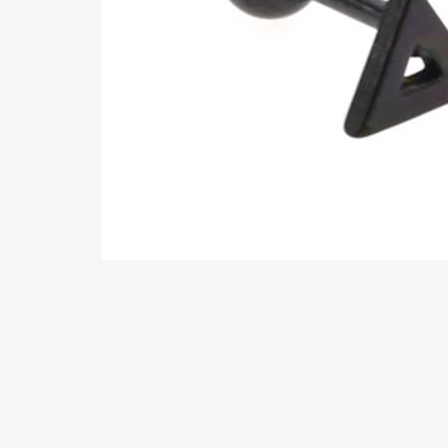
Wenkbrauw
Twister piercings
Navelpiercing
Industrial piercings
Tepelpiercing
Septum piercings
Fake piercings
Earcuff
Onderdelen en accessoires
Tunnels en plugs
Stretchers
Bioflex
Nieuwe piercings