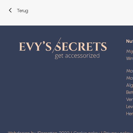
Terug
Nut
Mi
Wi
Ma
Mat
Al
Be
Ve
Lev
Her