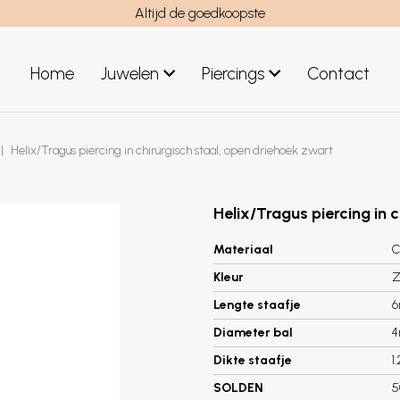
Altijd de goedkoopste
Home
Juwelen
Piercings
Contact
el
Juwelen mannen
Helix/Tragus piercing in chirurgisch staal, open driehoek zwart
Nieuwe juwelen
Helix/Tragus piercing in 
Materiaal
C
Kleur
Z
Lengte staafje
Diameter bal
Dikte staafje
1
SOLDEN
5