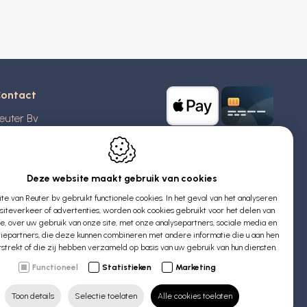
ontact
euter Bv
stridlaan 20
370
Blankenberge
elgië
Deze website maakt gebruik van cookies
e van Reuter bv gebruikt functionele cookies. In het geval van het analyseren
TW: BE 0426 727 348
iteverkeer of advertenties, worden ook cookies gebruikt voor het delen van
:
info@evyssecrets.com
ie, over uw gebruik van onze site, met onze analysepartners, sociale media en
iepartners, die deze kunnen combineren met andere informatie die u aan hen
rstrekt of die zij hebben verzameld op basis van uw gebruik van hun diensten.
Functioneel
Statistieken
Marketing
Toon details
Selectie toelaten
Alle cookies toelaten