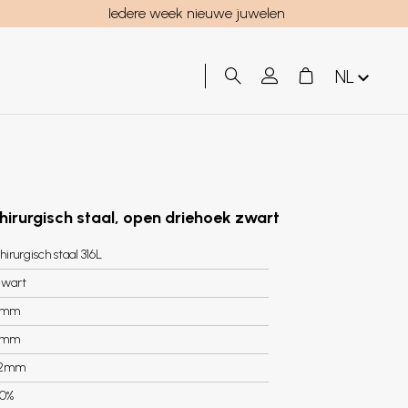
Iedere week nieuwe juwelen
NL
chirurgisch staal, open driehoek zwart
hirurgisch staal 316L
wart
6mm
4mm
.2mm
0%