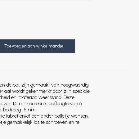
Toevoegen aan winkelmandje
 en de bal, zijn gemaakt van hoogwaardig
teriaal wordt gekenmerkt door zijn speciale
theid en materiaalweerstand. Deze
te van 1,2 mm en een staaflengte van 6
ek bedraagt 5mm.
tte labret en/of een ander balletje wensen,
letje gemakkelijk los te schroeven en te