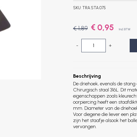
SKU:
TRA.STA.075
€ 0,95
€ 1,89
Incl. BTW
-
+
Beschrijving
De driehoek, evenals de stang
Chirurgisch staal 316L. Dit ma
eigenschappen zoals kleurech
oorpiercing heeft een staafdik
mm. Diameter van de drieho
Voor diegene die liever een pla
zijn het staafje alsook het bal
vervangen.