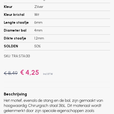
Kleur
Zilver
Kleur kristal
Wit
Lengte staafje
6mm
Diameter bal
4mm
Dikte staafje
1.2mm
SOLDEN
50%
SKU:
TRA.STA.013
€ 4,25
€ 8,49
Incl. BTW
Beschrijving
Het motief, evenals de stang en de bal, zijn gemaakt van
hoogwaardig Chirurgisch staal 316L. Dit materiaal wordt
gekenmerkt door zijn speciale eigenschappen zoals