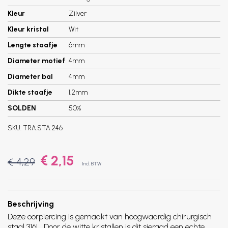
Kleur
Zilver
Kleur kristal
Wit
Lengte staafje
6mm
Diameter motief
4mm
Diameter bal
4mm
Dikte staafje
1.2mm
SOLDEN
50%
SKU:
TRA.STA.246
€ 2,15
€ 4,29
Incl. BTW
Beschrijving
Deze oorpiercing is gemaakt van hoogwaardig chirurgisch
staal 316L. Door de witte kristallen is dit sieraad een echte