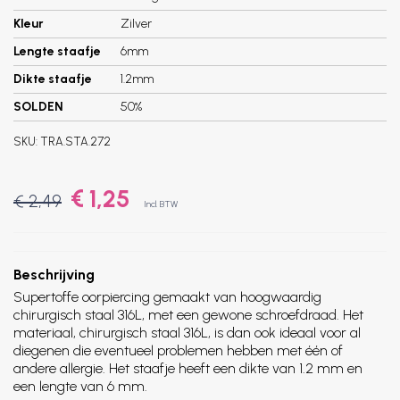
Kleur
Zilver
Lengte staafje
6mm
Dikte staafje
1.2mm
SOLDEN
50%
SKU:
TRA.STA.272
€ 1,25
€ 2,49
Incl. BTW
Beschrijving
Supertoffe oorpiercing gemaakt van hoogwaardig
chirurgisch staal 316L, met een gewone schroefdraad. Het
materiaal, chirurgisch staal 316L, is dan ook ideaal voor al
diegenen die eventueel problemen hebben met één of
andere allergie. Het staafje heeft een dikte van 1.2 mm en
een lengte van 6 mm.