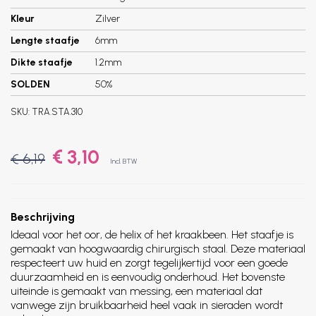
Kleur
Zilver
Lengte staafje
6mm
Dikte staafje
1.2mm
SOLDEN
50%
SKU:
TRA.STA.310
€ 3,10
€ 6,19
Incl. BTW
Beschrijving
Ideaal voor het oor, de helix of het kraakbeen. Het staafje is
gemaakt van hoogwaardig chirurgisch staal. Deze materiaal
respecteert uw huid en zorgt tegelijkertijd voor een goede
duurzaamheid en is eenvoudig onderhoud. Het bovenste
uiteinde is gemaakt van messing, een materiaal dat
vanwege zijn bruikbaarheid heel vaak in sieraden wordt