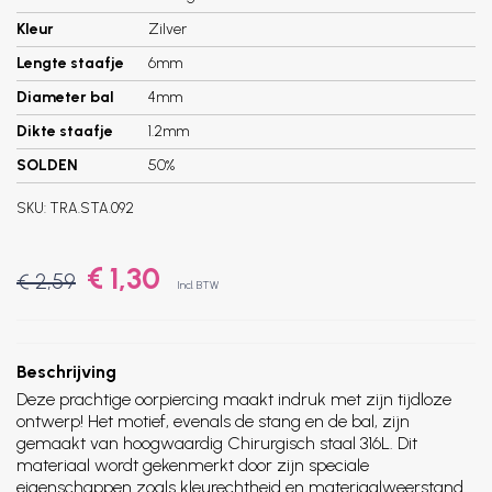
Kleur
Zilver
Lengte staafje
6mm
Diameter bal
4mm
Dikte staafje
1.2mm
SOLDEN
50%
SKU:
TRA.STA.092
€ 1,30
€ 2,59
Incl. BTW
Beschrijving
Deze prachtige oorpiercing maakt indruk met zijn tijdloze
ontwerp! Het motief, evenals de stang en de bal, zijn
gemaakt van hoogwaardig Chirurgisch staal 316L. Dit
materiaal wordt gekenmerkt door zijn speciale
eigenschappen zoals kleurechtheid en materiaalweerstand.