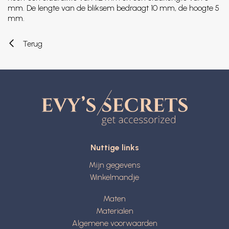
mm. De lengte van de bliksem bedraagt 10 mm, de hoogte 5
mm.
Terug
Nuttige links
Mijn gegevens
Winkelmandje
Maten
Materialen
Algemene voorwaarden