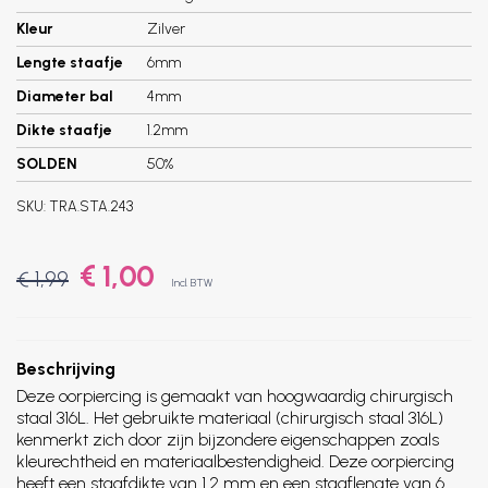
Kleur
Zilver
Lengte staafje
6mm
Diameter bal
4mm
Dikte staafje
1.2mm
SOLDEN
50%
SKU:
TRA.STA.243
€ 1,00
€ 1,99
Incl. BTW
Beschrijving
Deze oorpiercing is gemaakt van hoogwaardig chirurgisch
staal 316L. Het gebruikte materiaal (chirurgisch staal 316L)
kenmerkt zich door zijn bijzondere eigenschappen zoals
kleurechtheid en materiaalbestendigheid. Deze oorpiercing
heeft een staafdikte van 1.2 mm en een staaflengte van 6