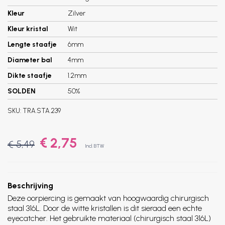
Kleur
Zilver
Kleur kristal
Wit
Lengte staafje
6mm
Diameter bal
4mm
Dikte staafje
1.2mm
SOLDEN
50%
SKU:
TRA.STA.239
€ 2,75
€ 5,49
Incl. BTW
Beschrijving
Deze oorpiercing is gemaakt van hoogwaardig chirurgisch
staal 316L. Door de witte kristallen is dit sieraad een echte
eyecatcher. Het gebruikte materiaal (chirurgisch staal 316L)