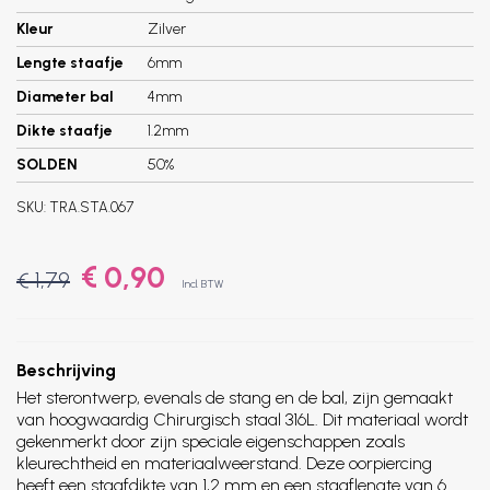
Kleur
Zilver
Lengte staafje
6mm
Diameter bal
4mm
Dikte staafje
1.2mm
SOLDEN
50%
SKU:
TRA.STA.067
€ 0,90
€ 1,79
Incl. BTW
Beschrijving
Het sterontwerp, evenals de stang en de bal, zijn gemaakt
van hoogwaardig Chirurgisch staal 316L. Dit materiaal wordt
gekenmerkt door zijn speciale eigenschappen zoals
kleurechtheid en materiaalweerstand. Deze oorpiercing
heeft een staafdikte van 1,2 mm en een staaflengte van 6