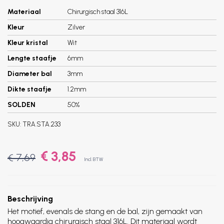
Materiaal
Chirurgisch staal 316L
Kleur
Zilver
Kleur kristal
Wit
Lengte staafje
6mm
Diameter bal
3mm
Dikte staafje
1.2mm
SOLDEN
50%
SKU:
TRA.STA.233
€ 3,85
€ 7,69
Incl. BTW
Beschrijving
Het motief, evenals de stang en de bal, zijn gemaakt van
hoogwaardig chirurgisch staal 316L. Dit materiaal wordt