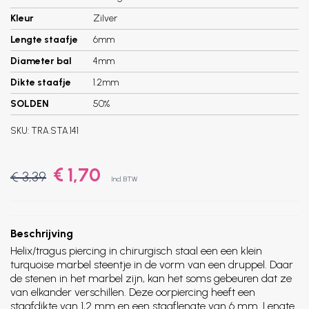
Kleur
Zilver
Lengte staafje
6mm
Diameter bal
4mm
Dikte staafje
1.2mm
SOLDEN
50%
SKU:
TRA.STA.141
€ 1,70
€ 3,39
Incl. BTW
Beschrijving
Helix/tragus piercing in chirurgisch staal een een klein
turquoise marbel steentje in de vorm van een druppel. Daar
de stenen in het marbel zijn, kan het soms gebeuren dat ze
van elkander verschillen. Deze oorpiercing heeft een
staafdikte van 1,2 mm en een staaflengte van 6 mm. Lengte