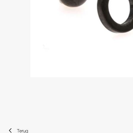
Wenkbrauw
Twister piercings
Navelpiercing
Industrial piercings
Tepelpiercing
Septum piercings
Fake piercings
Earcuff
Onderdelen en accessoires
Tunnels en plugs
Stretchers
Bioflex
Nieuwe piercings
Terug