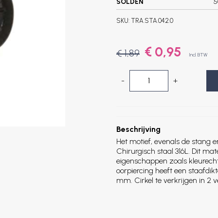
SOLDEN
5
SKU:
TRA.STA.042.0
€ 0,95
€ 1,89
Incl. BTW
-
+
Beschrijving
Het motief, evenals de stang 
Chirurgisch staal 316L. Dit ma
eigenschappen zoals kleurech
oorpiercing heeft een staafdik
mm. Cirkel te verkrijgen in 2