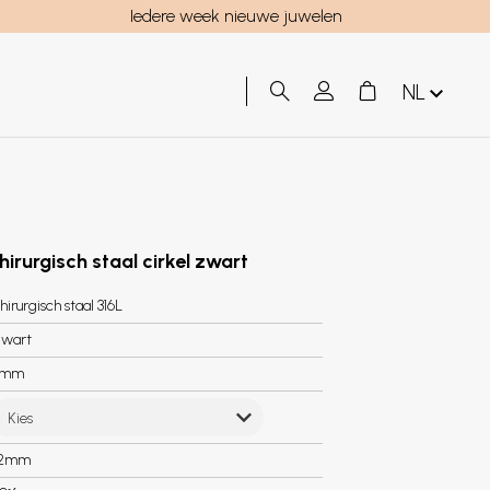
Iedere week nieuwe juwelen
NL
hirurgisch staal cirkel zwart
hirurgisch staal 316L
wart
7mm
Kies
.2mm