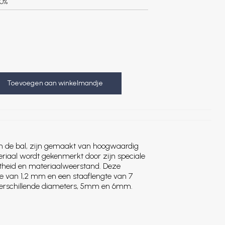
0%
Toevoegen aan winkelmandje
en de bal, zijn gemaakt van hoogwaardig
teriaal wordt gekenmerkt door zijn speciale
theid en materiaalweerstand. Deze
te van 1,2 mm en een staaflengte van 7
 verschillende diameters, 5mm en 6mm.