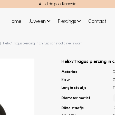
Altijd de goedkoopste
Home
Juwelen
Piercings
Contact
el
Juwelen mannen
Helix/Tragus piercing in chirurgisch staal cirkel zwart
Nieuwe juwelen
Helix/Tragus piercing in c
Materiaal
C
Kleur
Z
Lengte staafje
Diameter motief
Dikte staafje
1