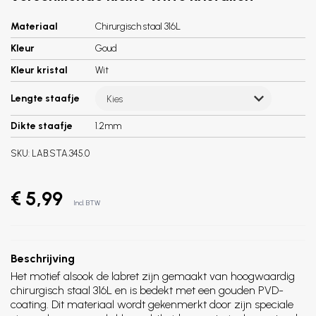
Materiaal
Chirurgisch staal 316L
Kleur
Goud
Kleur kristal
Wit
Lengte staafje
Kies
Dikte staafje
1.2mm
SKU:
LAB.STA.345.0
€ 5,99
Incl. BTW
Beschrijving
Het motief alsook de labret zijn gemaakt van hoogwaardig
chirurgisch staal 316L en is bedekt met een gouden PVD-
coating. Dit materiaal wordt gekenmerkt door zijn speciale