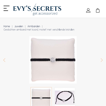
Home
Juwelen
Armbanden
Gevlochten armband met koord, motief met verschillende kristallen