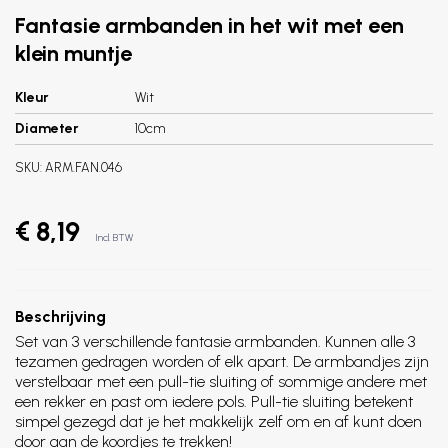
Fantasie armbanden in het wit met een
klein muntje
Kleur
Wit
Diameter
10cm
SKU:
ARM.FAN.046
€ 8,19
Incl. BTW
Beschrijving
Set van 3 verschillende fantasie armbanden. Kunnen alle 3
tezamen gedragen worden of elk apart. De armbandjes zijn
verstelbaar met een pull-tie sluiting of sommige andere met
een rekker en past om iedere pols. Pull-tie sluiting betekent
simpel gezegd dat je het makkelijk zelf om en af kunt doen
door aan de koordjes te trekken!