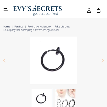
Home
Piercings
Piercing per categorie
Fake piercings
Fake springveer piercingring in zwart chirurgisch staal