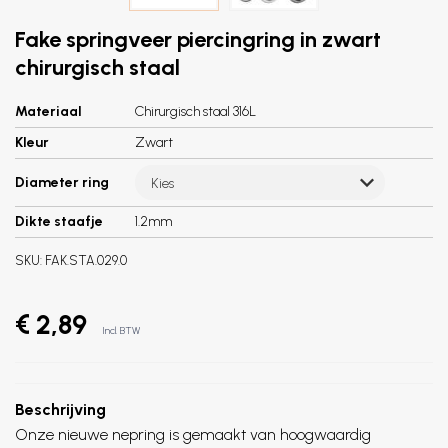
Fake springveer piercingring in zwart
chirurgisch staal
Materiaal
Chirurgisch staal 316L
Kleur
Zwart
Diameter ring
Kies
Dikte staafje
1.2mm
SKU:
FAK.STA.029.0
€ 2,89
Incl. BTW
Beschrijving
Onze nieuwe nepring is gemaakt van hoogwaardig