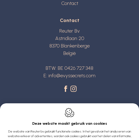
Contact
Contact
Reuter Bv
Astridlaan 20
8370
Blankenberge
België
BTW: BE 0426 727 348
E:
info@evyssecrets.com
Deze website maakt gebruik van cookies
De website van Reuter bv gebruikt functionele cookies. In het geval van het analyseren van
Webdesign by IDcreation 2022
websiteverkeer of advertenties, worden ook cookies gebruikt voor het delen van informatie,