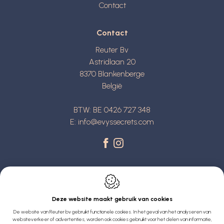
Contact
Contact
Reuter Bv
Astridlaan 20
8370
Blankenberge
België
BTW: BE 0426 727 348
E:
info@evyssecrets.com
Deze website maakt gebruik van cookies
De website van Reuter bv gebruikt functionele cookies. In het geval van het analyseren van
Webdesign by IDcreation 2022
websiteverkeer of advertenties, worden ook cookies gebruikt voor het delen van informatie,